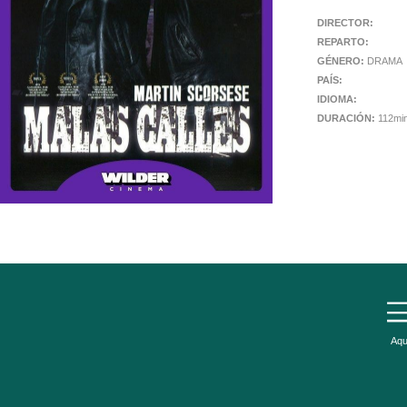
DIRECTOR:
REPARTO:
GÉNERO:
DRAMA
PAÍS:
IDIOMA:
DURACIÓN:
112mi
Aqu