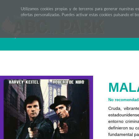
Utilizamos cookies propias y de terceros para generar nuestras e
ofertas personalizadas. Puedes activar estas cookies pulsando el b
MALA
No recomendada
Cruda, vibrant
estadounidense.
entorno crimin
definieron su c
fundamental pa