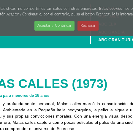
CINES ABC
stadísticas, no compartimos tus datos con otras empresas. Estas cookies nos 
otón
Aceptar y Continuar
o, por el contrario, pulsa el botón
Rechazar
. Más inform
ABC SALER
ABC ELX
Aceptar y Continuar
Rechazar
ABC GANDÍA
ABC GRAN TURI
S CALLES (1973)
 para menores de 18 años
e y profundamente personal, Malas calles marcó la consolidación 
 Ambientada en la Pequeña Italia neoyorquina, la película sigue a un
al y sus propias convicciones morales. Con una energía visual desb
arrera, Malas calles captura como pocas películas el pulso de una ci
ra comprender el universo de Scorsese.