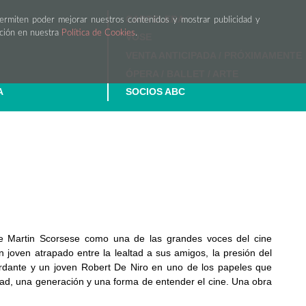
CARTELERA
permiten poder mejorar nuestros contenidos y mostrar publicidad y
ación en nuestra
Política de Cookies
.
VOSE
VENTA ANTICIPADA / PRÓXIMAMENTE
ÓPERA / BALLET / ARTE
A
SOCIOS ABC
de Martin Scorsese como una de las grandes voces del cine
 joven atrapado entre la lealtad a sus amigos, la presión del
ordante y un joven Robert De Niro en uno de los papeles que
udad, una generación y una forma de entender el cine. Una obra