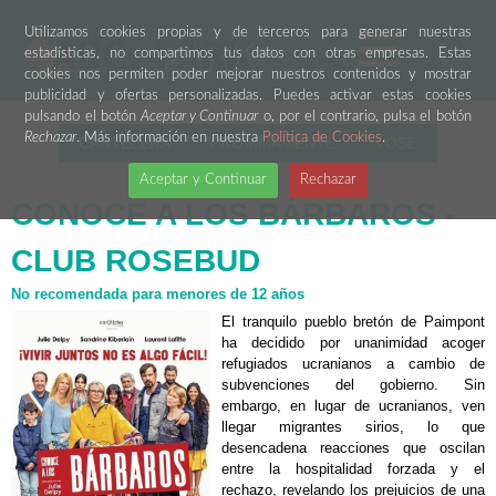
Utilizamos cookies propias y de terceros para generar nuestras
estadísticas, no compartimos tus datos con otras empresas. Estas
cookies nos permiten poder mejorar nuestros contenidos y mostrar
publicidad y ofertas personalizadas. Puedes activar estas cookies
pulsando el botón
Aceptar y Continuar
o, por el contrario, pulsa el botón
Rechazar
. Más información en nuestra
Política de Cookies
.
CARTELERA
PRÓXIMAMENTE
VOSE
Aceptar y Continuar
Rechazar
CONOCE A LOS BÁRBAROS -
CLUB ROSEBUD
No recomendada para menores de 12 años
El tranquilo pueblo bretón de Paimpont
ha decidido por unanimidad acoger
refugiados ucranianos a cambio de
subvenciones del gobierno. Sin
embargo, en lugar de ucranianos, ven
llegar migrantes sirios, lo que
desencadena reacciones que oscilan
entre la hospitalidad forzada y el
rechazo, revelando los prejuicios de una