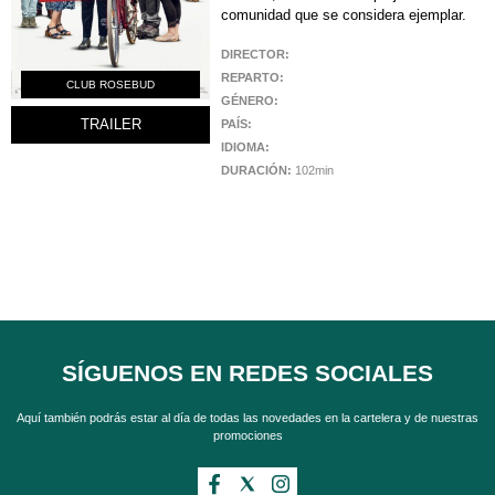
comunidad que se considera ejemplar.
DIRECTOR:
REPARTO:
CLUB ROSEBUD
GÉNERO:
PAÍS:
TRAILER
IDIOMA:
DURACIÓN:
102min
SÍGUENOS EN REDES SOCIALES
Aquí también podrás estar al día de todas las novedades en la cartelera y de nuestras
promociones