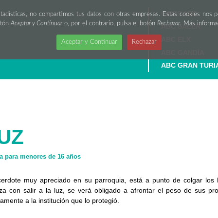
CINES ABC
stadísticas, no compartimos tus datos con otras empresas. Estas cookies nos 
otón
Aceptar y Continuar
o, por el contrario, pulsa el botón
Rechazar
. Más inform
ABC SALER
ABC ELX
Aceptar y Continuar
Rechazar
ABC GANDÍA
ABC GRAN TURI
UZ
 para menores de 16 años
erdote muy apreciado en su parroquia, está a punto de colgar los
 con salir a la luz, se verá obligado a afrontar el peso de sus pro
amente a la institución que lo protegió.