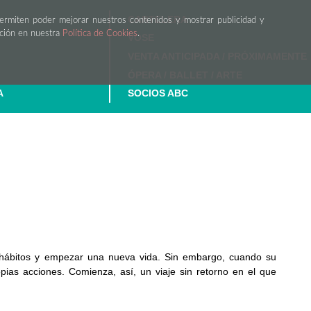
CARTELERA
permiten poder mejorar nuestros contenidos y mostrar publicidad y
ación en nuestra
Política de Cookies
.
VOSE
VENTA ANTICIPADA / PRÓXIMAMENTE
ÓPERA / BALLET / ARTE
A
SOCIOS ABC
 hábitos y empezar una nueva vida. Sin embargo, cuando su
pias acciones. Comienza, así, un viaje sin retorno en el que