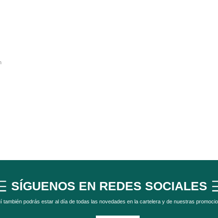
n
SÍGUENOS EN REDES SOCIALES
í también podrás estar al día de todas las novedades en la cartelera y de nuestras promoci