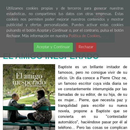
Utilizamos cookies propias y de terceros para generar nuestras
estadísticas, no compartimos tus datos con otras empresas. Estas
cookies nos permiten poder mejorar nuestros contenidos y mostrar
publicidad y ofertas personalizadas. Puedes activar estas cookies
pulsando el botón
Aceptar y Continuar
o, por el contrario, pulsa el botón
Rechazar
. Más información en nuestra
Política de Cookies
.
CARTELERA
PRÓXIMAMENTE
VOSE
Aceptar y Continuar
Rechazar
EL AMIGO INESPERADO
Baptiste es un brillante imitador de
famosos, pero no consigue vivir de su
oficio. Un día conoce a Pierre Choz ne,
un famoso escritor cuya vida diaria se
ve constantemente interrumpida por las
llamadas de su editor, de su hija, de su
ex mujer... Pierre, que necesita paz y
tranquilidad para escribir su nueva
novela, propone a Baptiste que se
convierta en su "contestador
automático", haciéndose pasar por él al
teléfono... Pero las cosas se complican