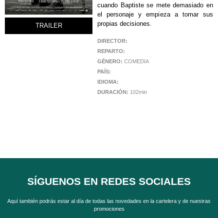
cuando Baptiste se mete demasiado en
el personaje y empieza a tomar sus
propias decisiones.
TRAILER
DIRECTOR:
REPARTO:
GÉNERO:
COMEDIA
PAÍS:
IDIOMA:
DURACIÓN:
102min
SÍGUENOS EN REDES SOCIALES
Aquí también podrás estar al día de todas las novedades en la cartelera y de nuestras
promociones