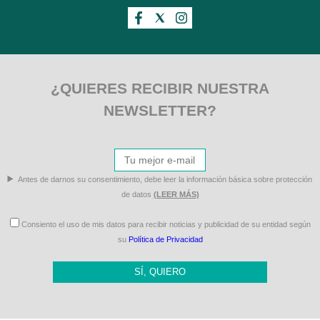
¿QUIERES RECIBIR NUESTRA
NEWSLETTER?
Antes de darnos su consentimiento, debe leer la información básica sobre protección
de datos
(LEER MÁS)
Consiento el uso de mis datos para recibir noticias y publicidad de su entidad según
su
Política de Privacidad
SÍ, QUIERO