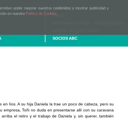
CARTELERA
permiten poder mejorar nuestros contenidos y mostrar publicidad y
ación en nuestra
Política de Cookies
.
VOSE
VENTA ANTICIPADA / PRÓXIMAMENTE
ÓPERA / BALLET / ARTE
A
SOCIOS ABC
 en líos. A su hija Daniela la trae un poco de cabeza, pero su
e su empresa, Toñi no duda en presentarse allí con su caravana
rriba el retiro y el trabajo de Daniela y, sin querer, también