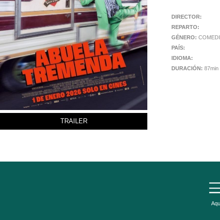
DIRECTOR:
REPARTO:
GÉNERO:
COMEDI
PAÍS:
IDIOMA:
DURACIÓN:
87min
TRAILER
Aqu