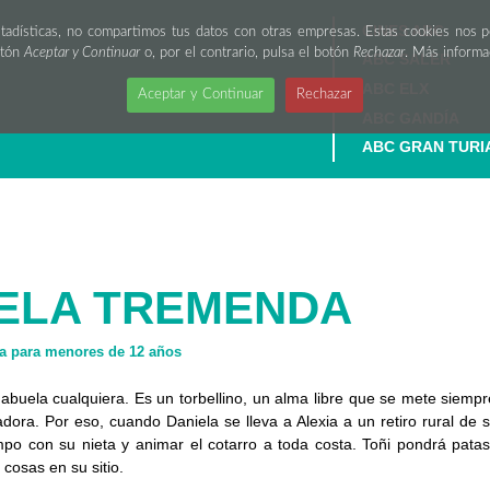
CINES ABC
stadísticas, no compartimos tus datos con otras empresas. Estas cookies nos 
otón
Aceptar y Continuar
o, por el contrario, pulsa el botón
Rechazar
. Más inform
ABC SALER
ABC ELX
Aceptar y Continuar
Rechazar
ABC GANDÍA
ABC GRAN TURI
ELA TREMENDA
 para menores de 12 años
abuela cualquiera. Es un torbellino, un alma libre que se mete siempre
 adora. Por eso, cuando Daniela se lleva a Alexia a un retiro rural d
po con su nieta y animar el cotarro a toda costa. Toñi pondrá patas a
cosas en su sitio.