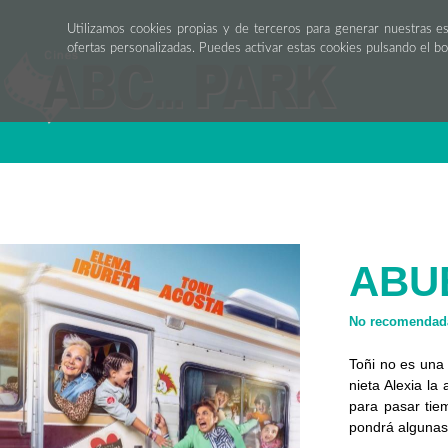
Utilizamos cookies propias y de terceros para generar nuestras e
ofertas personalizadas. Puedes activar estas cookies pulsando el b
ABU
No recomendada
Toñi no es una 
nieta Alexia la
para pasar tiem
pondrá algunas 